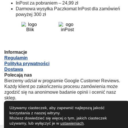
InPost za pobraniem – 24,99 zł
Darmowa wysyłka Paczkomat InPost dla zamówień
powyżej 300 zł
Informacje
Regulamin
Polityka prywatności
Dostawa
Polecają nas
Bierzemy udział w programie Google Customer Reviews.
Każdy klient po zakończeniu procesu zamówienia może
zgodzić się na anonimowe badanie opinii i ocenić nasz
sklep.
Używamy ciasteczek, aby zapewnić najlepszą jakość
Kliknij w logo poniżej by sprawdzić nasze oceny.
korzystania z naszej witryny.
Możesz dowiedzieć się więcej o tym, jakich ciasteczek
używamy, lub wyłączyć je w
ustawieniach
.