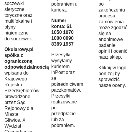
soczewki
pobraniem u
po
sferyczne,
kuriera.
zakończeniu
toryczne oraz
procesu
Numer
multifokalne i
zamówienia
konta: 61
płyny
może zgodzić
1050 1070
higieniczne
się na
1000 0090
do soczewek.
anonimowe
8369 1957
badanie
Okularowy.pl
opinii i ocenić
Przesyłki
spółka z
nasz sklep.
wysyłamy
ograniczoną
kurierem
odpowiedzialnością
Kliknij w logo
InPost oraz
wpisana do
poniżej by
za
Krajowego
sprawdzić
pośrednictwem
Rejestru
nasze oceny.
paczkomatów.
Przedsiębiorców
Przesyłki
prowadzone
realizowane
przez Sąd
po
Rejonowy dla
przedpłacie
Miasta
lub za
Gliwice, X
pobraniem.
Wydział
Gospodarczy