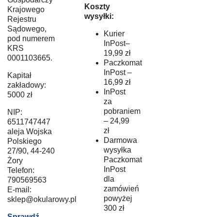
Koszty
Krajowego
wysyłki:
Rejestru
Sądowego,
Kurier
pod numerem
InPost–
KRS
19,99 zł
0001103665.
Paczkomat
InPost –
Kapitał
16,99 zł
zakładowy:
InPost
5000 zł
za
pobraniem
NIP:
– 24,99
6511747447
zł
aleja Wojska
Darmowa
Polskiego
wysyłka
27/90, 44-240
Paczkomat
Żory
InPost
Telefon:
dla
790569563
zamówień
E-mail:
powyżej
sklep@okularowy.pl
300 zł
Sprawdź