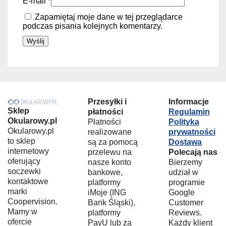
E-mail
*
Zapamiętaj moje dane w tej przeglądarce
podczas pisania kolejnych komentarzy.
Przesyłki i
Informacje
Sklep
płatności
Regulamin
Okularowy.pl
Płatności
Polityka
Okularowy.pl
realizowane
prywatności
to sklep
są za pomocą
Dostawa
internetowy
przelewu na
Polecają nas
oferujący
nasze konto
Bierzemy
soczewki
bankowe,
udział w
kontaktowe
platformy
programie
marki
iMoje (ING
Google
Coopervision.
Bank Śląski),
Customer
Mamy w
platformy
Reviews.
ofercie
PayU lub za
Każdy klient