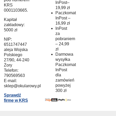
InPost–
KRS
19,99 zł
0001103665.
Paczkomat
InPost –
Kapitał
16,99 zł
zakładowy:
InPost
5000 zł
za
pobraniem
NIP:
– 24,99
6511747447
zł
aleja Wojska
Darmowa
Polskiego
wysyłka
27/90, 44-240
Paczkomat
Żory
InPost
Telefon:
dla
790569563
zamówień
E-mail:
powyżej
sklep@okularowy.pl
300 zł
Sprawdź
firmę w KRS