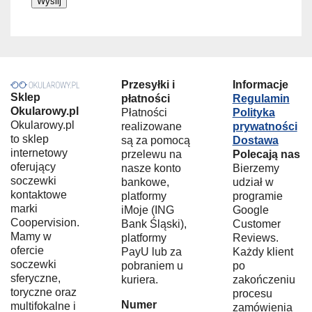
Przesyłki i
Informacje
Sklep
płatności
Regulamin
Okularowy.pl
Płatności
Polityka
Okularowy.pl
realizowane
prywatności
to sklep
są za pomocą
Dostawa
internetowy
przelewu na
Polecają nas
oferujący
nasze konto
Bierzemy
soczewki
bankowe,
udział w
kontaktowe
platformy
programie
marki
iMoje (ING
Google
Coopervision.
Bank Śląski),
Customer
Mamy w
platformy
Reviews.
ofercie
PayU lub za
Każdy klient
soczewki
pobraniem u
po
sferyczne,
kuriera.
zakończeniu
toryczne oraz
procesu
Numer
multifokalne i
zamówienia