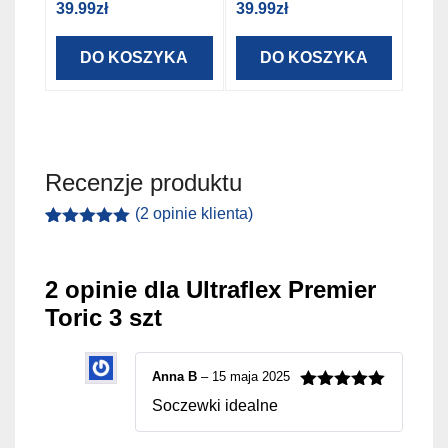
39.99
zł
39.99
zł
DO KOSZYKA
DO KOSZYKA
Recenzje produktu
(
2
opinie klienta)
Oceniony
2
5.00
na 5
na
2 opinie dla
Ultraflex Premier
podstawie
ocen
Toric 3 szt
klientów
Anna B
–
15 maja 2025
Oceniono
5
Soczewki idealne
na 5