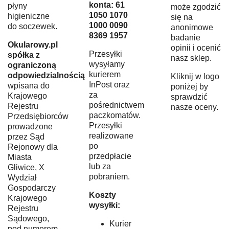
konta: 61
płyny
może zgodzić
1050 1070
higieniczne
się na
1000 0090
do soczewek.
anonimowe
8369 1957
badanie
Okularowy.pl
opinii i ocenić
Przesyłki
spółka z
nasz sklep.
wysyłamy
ograniczoną
kurierem
odpowiedzialnością
Kliknij w logo
InPost oraz
wpisana do
poniżej by
za
Krajowego
sprawdzić
pośrednictwem
Rejestru
nasze oceny.
paczkomatów.
Przedsiębiorców
Przesyłki
prowadzone
realizowane
przez Sąd
po
Rejonowy dla
przedpłacie
Miasta
lub za
Gliwice, X
pobraniem.
Wydział
Gospodarczy
Koszty
Krajowego
wysyłki:
Rejestru
Sądowego,
Kurier
pod numerem