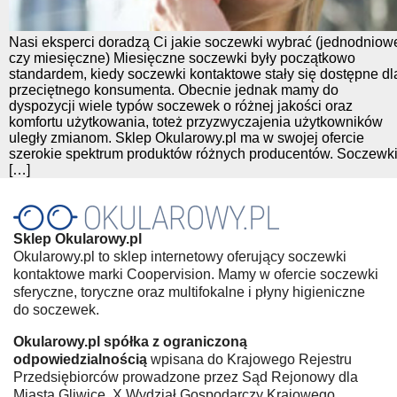
Nasi eksperci doradzą Ci jakie soczewki wybrać (jednodniow
czy miesięczne) Miesięczne soczewki były początkowo
standardem, kiedy soczewki kontaktowe stały się dostępne dl
przeciętnego konsumenta. Obecnie jednak mamy do
dyspozycji wiele typów soczewek o różnej jakości oraz
komfortu użytkowania, toteż przyzwyczajenia użytkowników
uległy zmianom. Sklep Okularowy.pl ma w swojej ofercie
szerokie spektrum produktów różnych producentów. Soczewk
[…]
Sklep Okularowy.pl
Okularowy.pl to sklep internetowy oferujący soczewki
kontaktowe marki Coopervision. Mamy w ofercie soczewki
sferyczne, toryczne oraz multifokalne i płyny higieniczne
do soczewek.
Okularowy.pl spółka z ograniczoną
odpowiedzialnością
wpisana do Krajowego Rejestru
Przedsiębiorców prowadzone przez Sąd Rejonowy dla
Miasta Gliwice, X Wydział Gospodarczy Krajowego